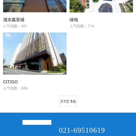
浦东嘉里城
绿地
人气指数：601
人气指数：714
CITIGO
人气指数：566
共
1
页
5
条
021-69510619