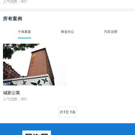
人气指数：861
所有案例
个体家庭
商业办公
汽车治理
城家公寓
人气指数：861
共
1
页
1
条