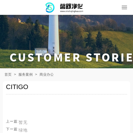
首页
>
服务案例
>
商业办公
CITIGO
上ー篇:
暂无
下ー篇:
绿地